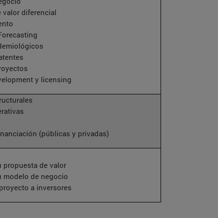
egocio
 valor diferencial
ento
Forecasting
demiológicos
atentes
proyectos
velopment y licensing
ructurales
rativas
inanciación (públicas y privadas)
u propuesta de valor
u modelo de negocio
 proyecto a inversores