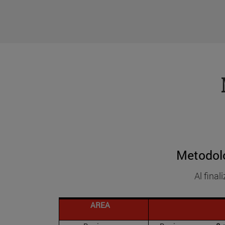
Metodolo
Al fina
AREA