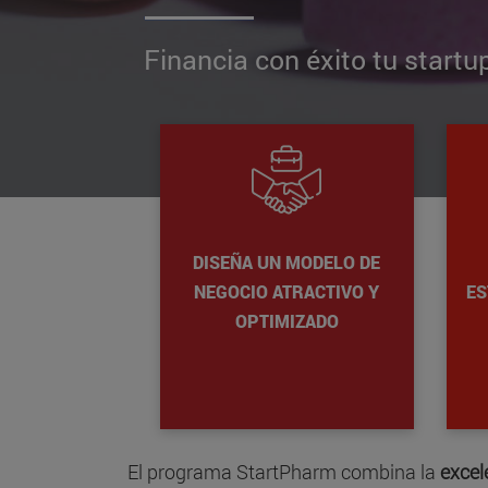
Financia con éxito tu start
DISEÑA UN MODELO DE
NEGOCIO ATRACTIVO Y
ES
OPTIMIZADO
El programa StartPharm combina la
excel