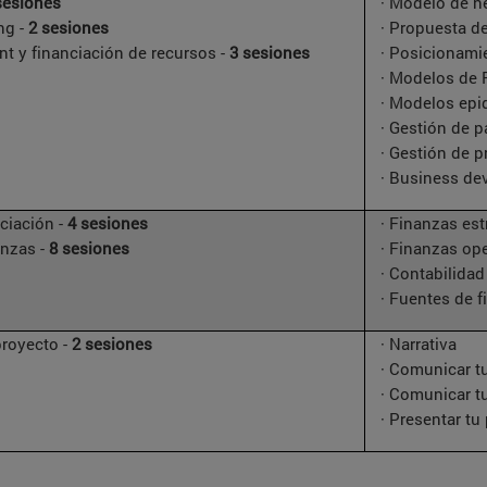
sesiones
· Modelo de n
ng -
2 sesiones
· Propuesta de
t y financiación de recursos -
3 sesiones
· Posicionami
· Modelos de 
· Modelos epi
· Gestión de p
· Gestión de 
· Business de
ciación -
4 sesiones
· Finanzas est
anzas -
8 sesiones
· Finanzas ope
· Contabilidad
· Fuentes de f
 proyecto -
2 sesiones
· Narrativa
· Comunicar t
· Comunicar t
· Presentar tu