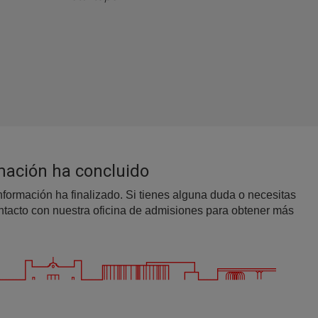
up pharma-biotech?
4
ra
Ruta regulatoria clara y
viable