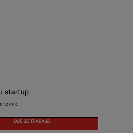
s
u startup
ersores.
QUÉ SE TRABAJA