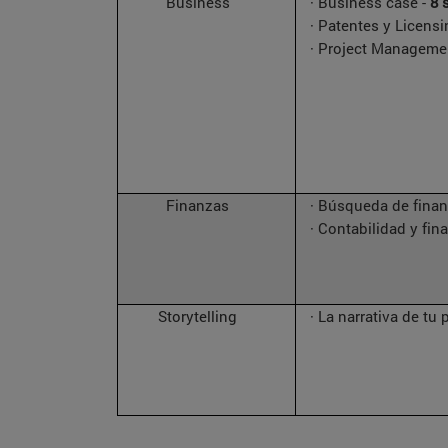
Business
· Business case -
8 
· Patentes y Licensi
· Project Managemen
Finanzas
· Búsqueda de finan
· Contabilidad y fin
Storytelling
· La narrativa de tu