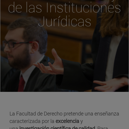
de las Instituciones
Jurídicas
La Facultad de Derecho pretende una enseñanza
caracterizada por la
excelencia
y
una
investigación científica de calidad
. Para