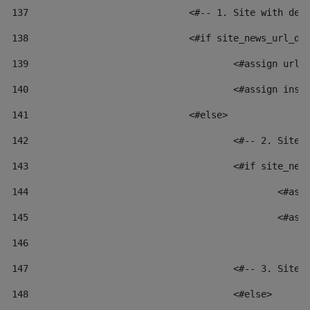
137
				<#-- 1. Site with 
138
				<#if site_news_url_
139
					<#assign u
140
					<#assign i
141
				<#else> 
142
					<#-- 2. S
143
					<#if site_
144
						
145
						
146
147
					<#-- 3. S
148
					<#else> 