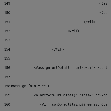
149
						
150
						
151
					</#if> 
152
				</#if> 
153
154
			</#if> 
155
156
            <#assign urlDetail = urlNews+"/-/conte
157
158
<#assign foto = "" > 
159
            <a href="${urlDetail}" class="unav-new
160
    		  <#if jsonObjectString?? && jsonOb