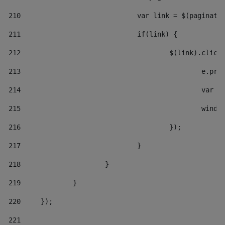
210
				var link = $(pagina
211
				if(link) { 
212
					$(link).cli
213
						e
214
						
215
						
216
					}); 
217
				} 
218
			} 
219
		} 
220
	}); 
221