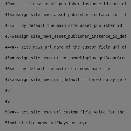
40
<#-- site_news_asset_publisher_instance_id name of 
41
<#assign site_news_asset_publisher_instance_id = la
42
<#-- by default the main site asset publisher id --
43
<#assign site_news_asset_publisher_instance_id_defa
44
<#-- site_news_url name of the custom field url of 
45
<#assign site_news_url = themeDisplay.getScopeGroup
46
<#-- by default the main site news page --> 
47
<#assign site_news_url_default = themeDisplay.getSc
48
49
50
<#-- get site_news_url custom field value for the s
51
<#list site_news_url?keys as key> 