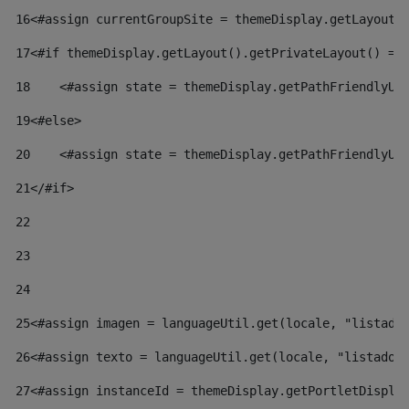
16
<#assign currentGroupSite = themeDisplay.getLayout(
17
<#if themeDisplay.getLayout().getPrivateLayout() ==
18
    <#assign state = themeDisplay.getPathFriendlyUR
19
<#else> 
20
    <#assign state = themeDisplay.getPathFriendlyUR
21
</#if> 
22
23
24
25
<#assign imagen = languageUtil.get(locale, "listado
26
<#assign texto = languageUtil.get(locale, "listado.
27
<#assign instanceId = themeDisplay.getPortletDispla