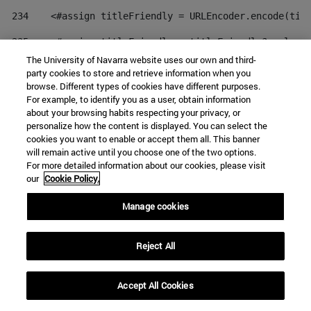
234
    <#assign titleFriendly = URLEncoder.encode(tit
235
    <#assign titleFriendly = titleFriendly?replace
The University of Navarra website uses our own and third-
236
    <#return titleFriendly> 
party cookies to store and retrieve information when you
browse. Different types of cookies have different purposes.
237
</#function> 
For example, to identify you as a user, obtain information
about your browsing habits respecting your privacy, or
personalize how the content is displayed. You can select the
Página
Páginas intermedias Us
Página
1
...
16
cookies you want to enable or accept them all. This banner
will remain active until you choose one of the two options.
For more detailed information about our cookies, please visit
our
Cookie Policy.
Página
19
Página
Página
Página
17
18
20
Manage cookies
Reject All
Accept All Cookies