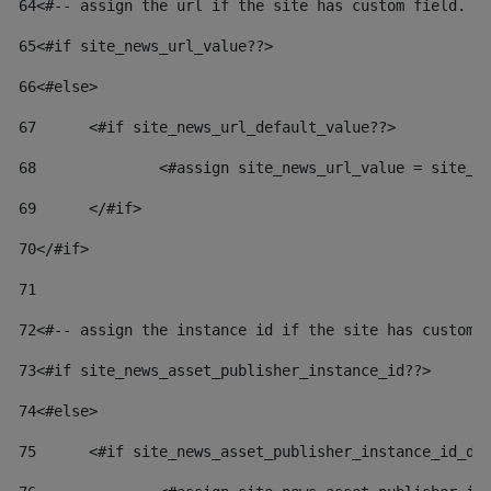
64
<#-- assign the url if the site has custom field. U
65
<#if site_news_url_value??> 
66
<#else> 
67
	<#if site_news_url_default_value??> 
68
		<#assign site_news_url_value = site_n
69
	</#if> 
70
</#if> 
71
72
<#-- assign the instance id if the site has custom 
73
<#if site_news_asset_publisher_instance_id??> 
74
<#else> 
75
	<#if site_news_asset_publisher_instance_id_de