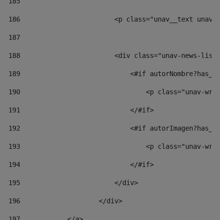
185
186
                        <p class="unav__text unav_
187
188
                        <div class="unav-news-list
189
                            <#if autorNombre?has_c
190
                                <p class="unav-wri
191
                            </#if> 
192
                            <#if autorImagen?has_c
193
                                <p class="unav-wri
194
                            </#if> 
195
                        </div> 
196
                    </div> 
197
            </a> 