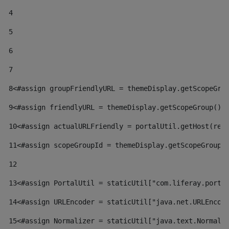
4
5
6
7
8
<#assign groupFriendlyURL = themeDisplay.getScopeGro
9
<#assign friendlyURL = themeDisplay.getScopeGroup().
10
<#assign actualURLFriendly = portalUtil.getHost(req
11
<#assign scopeGroupId = themeDisplay.getScopeGroupI
12
13
<#assign PortalUtil = staticUtil["com.liferay.porta
14
<#assign URLEncoder = staticUtil["java.net.URLEncod
15
<#assign Normalizer = staticUtil["java.text.Normali