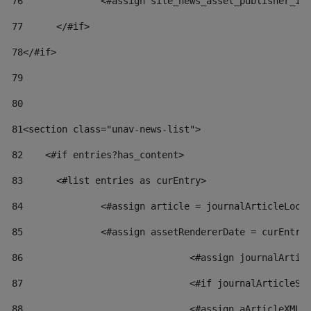
76
		<#assign site_news_asset_publisher_i
77
	</#if> 
78
</#if> 
79
80
81
<section class="unav-news-list"> 
82
    <#if entries?has_content> 
83
    	<#list entries as curEntry> 
84
    		<#assign article = journalArticleL
85
    		<#assign assetRendererDate = curEnt
86
				<#assign journalAr
87
88
				<#assign aArticleX