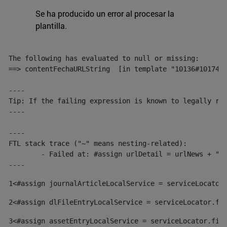
Se ha producido un error al procesar la
plantilla.
The following has evaluated to null or missing:

==> contentFechaURLString  [in template "10136#10174#1
----

Tip: If the failing expression is known to legally ref
----

----

FTL stack trace ("~" means nesting-related):

	- Failed at: #assign urlDetail = urlNews + "/-/con...  [in template "10136#10174#153676729" at line 156, column 13]

----
1
<#assign journalArticleLocalService = serviceLocator
2
<#assign dlFileEntryLocalService = serviceLocator.fi
3
<#assign assetEntryLocalService = serviceLocator.fin