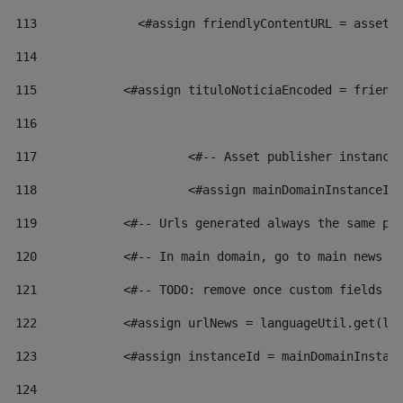
113
    		 <#assign friendlyContentURL = as
114
115
            <#assign tituloNoticiaEncoded = friend
116
117
 			<#-- Asset publisher instanc
118
 			<#assign mainDomainInstanceI
119
            <#-- Urls generated always the same pa
120
            <#-- In main domain, go to main news p
121
            <#-- TODO: remove once custom fields a
122
            <#assign urlNews = languageUtil.get(lo
123
            <#assign instanceId = mainDomainInstan
124