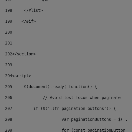
198
    	</#list> 
199
    </#if> 
200
201
202
</section> 
203
204
<script> 
205
	$(document).ready( function() { 
206
		// Avoid lost focus when paginate 
207
	    if ($('.lfr-pagination-buttons')) { 
208
			var paginationButtons = $('.
209
			for (const paginationButton 