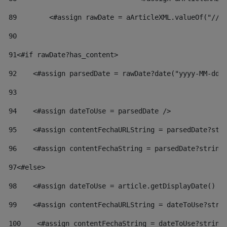
89
        <#assign rawDate = aArticleXML.valueOf("//d
90
91
<#if rawDate?has_content> 
92
    <#assign parsedDate = rawDate?date("yyyy-MM-dd"
93
94
    <#assign dateToUse = parsedDate /> 
95
    <#assign contentFechaURLString = parsedDate?str
96
    <#assign contentFechaString = parsedDate?string
97
<#else> 
98
    <#assign dateToUse = article.getDisplayDate() /
99
    <#assign contentFechaURLString = dateToUse?stri
100
    <#assign contentFechaString = dateToUse?string