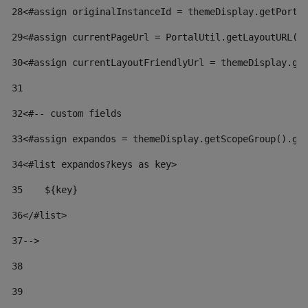
28
<#assign originalInstanceId = themeDisplay.getPortl
29
<#assign currentPageUrl = PortalUtil.getLayoutURL(t
30
<#assign currentLayoutFriendlyUrl = themeDisplay.ge
31
32
<#-- custom fields  
33
<#assign expandos = themeDisplay.getScopeGroup().ge
34
<#list expandos?keys as key> 
35
    ${key} 
36
</#list> 
37
--> 
38
39