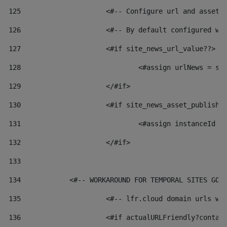
125
 			<#-- Configure url and asse
126
 			<#-- By default configured
127
			<#if site_news_url_value??> 
128
129
			</#if> 
130
			<#if site_news_asset_publish
131
132
			</#if> 
133
134
            <#-- WORKAROUND FOR TEMPORAL SITES GO 
135
			<#-- lfr.cloud domain urls 
136
			<#if actualURLFriendly?conta