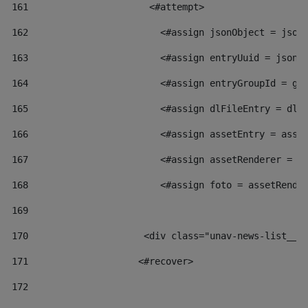
161
    		         <#attempt> 
162
                        <#assign jsonObject = json
163
                        <#assign entryUuid = jsonO
164
                        <#assign entryGroupId = ge
165
                        <#assign dlFileEntry = dlF
166
                        <#assign assetEntry = asse
167
                        <#assign assetRenderer = a
168
                        <#assign foto = assetRende
169
170
            	        <div class="unav-news-
171
                    <#recover> 
172