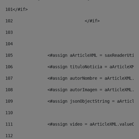
101
</#if> 
102
				</#if>		 
103
104
105
    		 <#assign aArticleXML = saxReaderU
106
    		 <#assign tituloNoticia = aArticl
107
    		 <#assign autorNombre = aArticleX
108
    		 <#assign autorImagen = aArticleX
109
    		 <#assign jsonObjectString = aArt
110
111
    		 <#assign video = aArticleXML.val
112