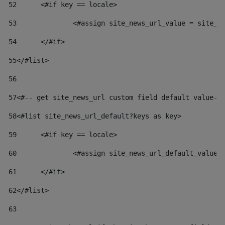
52
	<#if key == locale> 
53
		<#assign site_news_url_value = site_n
54
	</#if> 
55
</#list> 
56
57
<#-- get site_news_url custom field default value--
58
<#list site_news_url_default?keys as key> 
59
	<#if key == locale> 
60
		<#assign site_news_url_default_value
61
	</#if> 
62
</#list> 
63