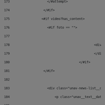
173
                    </#attempt> 
174
                  </#if>     
175
                 <#if video?has_content> 
176
                    <#if foto == "">  
177
178
						
179
						</
180
					</#if> 
181
                  </#if> 
182
183
                    <div class="unav-news-list__co
184
                        <p class="unav__text__date