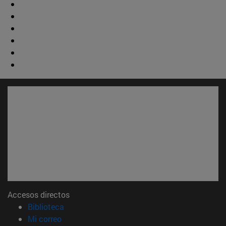
Accesos directos
(abre en nueva ventana)
Biblioteca
(abre en nueva ventana)
Mi correo