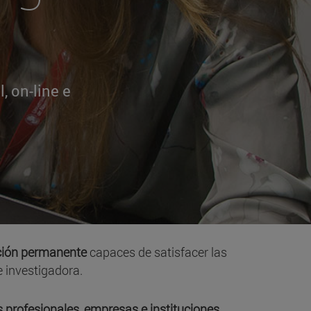
, on-line e
ción permanente
capaces de satisfacer las
e investigadora.
s profesionales, empresas e instituciones
.