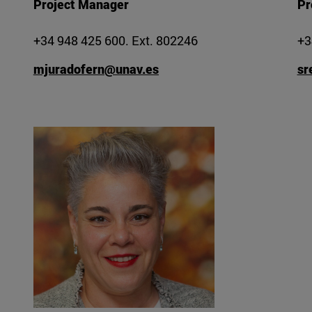
Project Manager
Pr
+34 948 425 600. Ext. 802246
+3
mjuradofern@unav.es
sr