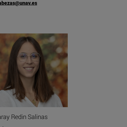
abezas@unav.es
ray Redin Salinas