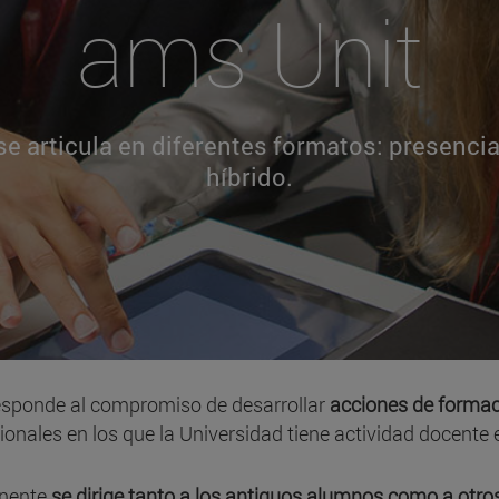
ams Unit
se articula en diferentes formatos: presencial
híbrido.
sponde al compromiso de desarrollar
acciones de forma
onales en los que la Universidad tiene actividad docente 
anente
se dirige tanto a los antiguos alumnos como a otro