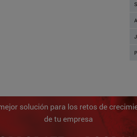
S
A
J
P
mejor solución para los retos de crecimi
de tu empresa