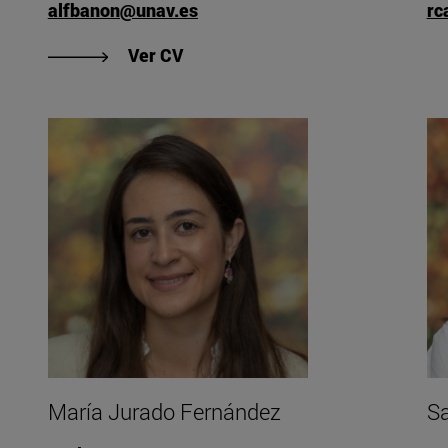
alfbanon@unav.es
rc
l Sáenz"
"Ver CV de Alfonso Bañón Irujo"
Ver CV
María Jurado Fernández
Sa