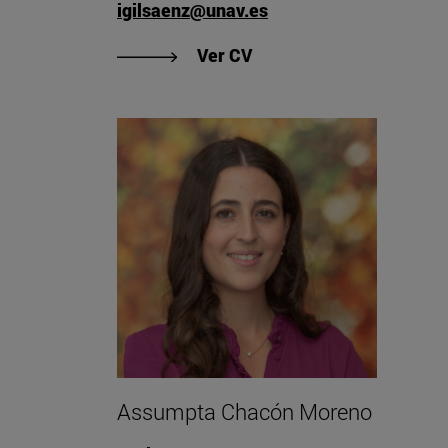
igilsaenz@unav.es
"Ver CV de Ignacio N. Gi
Ver CV
Assumpta Chacón Moreno