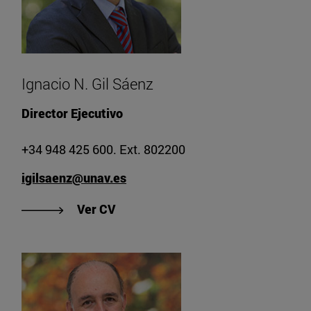
Ignacio N. Gil Sáenz
Director Ejecutivo
+34 948 425 600. Ext. 802200
igilsaenz@unav.es
"Ver CV de Ignacio N. Gil Sáenz"
Ver CV