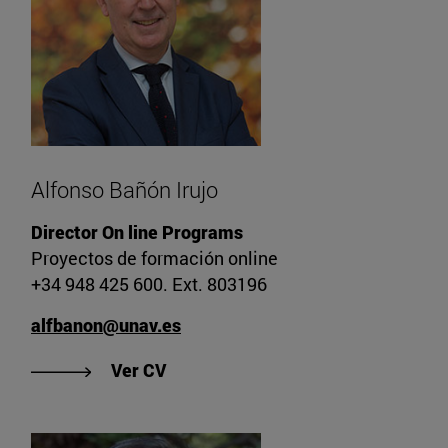
Alfonso Bañón Irujo
Director On line Programs
Proyectos de formación online
+34 948 425 600. Ext. 803196
alfbanon@unav.es
"Ver CV de Alfonso Bañón Irujo"
Ver CV