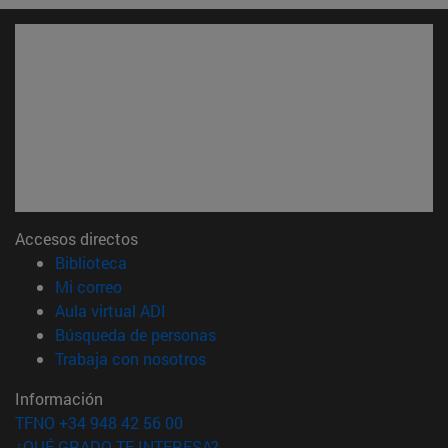
Accesos directos
(abre en nueva ventana)
Biblioteca
(abre en nueva ventana)
Mi correo
(abre en nueva ventana)
Aula virtual ADI
(abre en nueva ventana)
Búsqueda de personas
(abre en nueva ventana)
Trabaja con nosotros
Información
TFNO +34 948 42 56 00
¿QUÉ GRADO TE INTERESA?