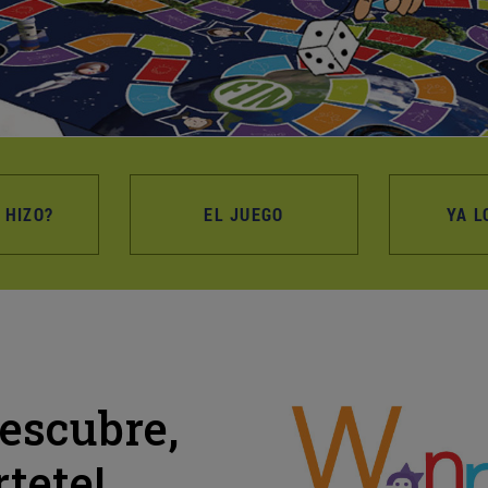
 HIZO?
EL JUEGO
YA L
descubre,
rtete!