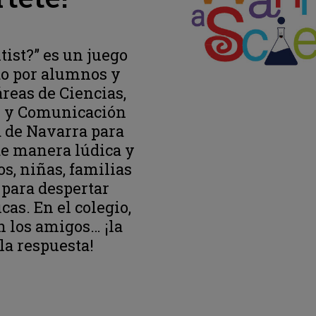
tist?” es un juego
do por alumnos y
áreas de Ciencias,
n y Comunicación
d de Navarra para
 de manera lúdica y
os, niñas, familias
 para despertar
cas. En el colegio,
on los amigos… ¡la
 la respuesta!