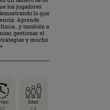
que los jugadores
demostrando lo que
iencia. Aprende
 física…y también a
sar, gestionar el
strategias y mucho
+
empo:
Edad:
20
+ 9