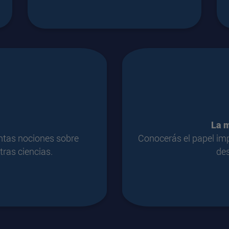
La m
tintas nociones sobre
Conocerás el papel imp
otras ciencias.
des