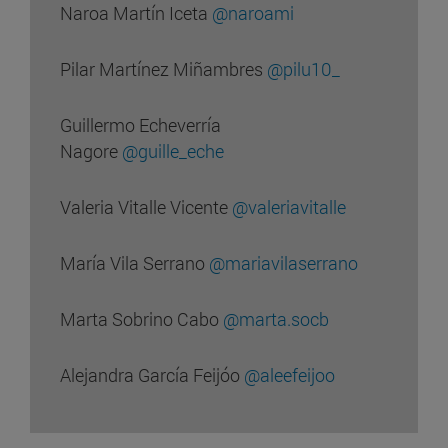
Naroa Martín Iceta
@naroami
Pilar Martínez Miñambres
@pilu10_
Guillermo Echeverría
Nagore
@guille_eche
Valeria Vitalle Vicente
@valeriavitalle
María Vila Serrano
@mariavilaserrano
Marta Sobrino Cabo
@marta.socb
Alejandra García Feijóo
@aleefeijoo