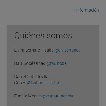
+ Información
Quiénes somos
Elvira Serrano Tisaire
@elviserranot
Raúl Bobé Ornad
@raulbobe_
Daniel Cabodevilla
Cobos
@CabodevillaDani
Eunate Mencia
@eunatemencia