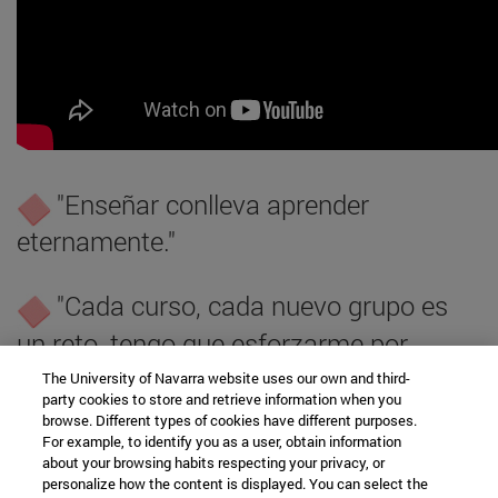
"Enseñar conlleva aprender
eternamente."
"Cada curso, cada nuevo grupo es
un reto, tengo que esforzarme por
conocerles y potenciar sus fortalezas y
The University of Navarra website uses our own and third-
detectar sus debilidades para
party cookies to store and retrieve information when you
browse. Different types of cookies have different purposes.
mejorarlas."
For example, to identify you as a user, obtain information
about your browsing habits respecting your privacy, or
personalize how the content is displayed. You can select the