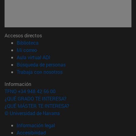
Accesos directos
(abre en nueva ventana)
Biblioteca
(abre en nueva ventana)
Mi correo
(abre en nueva ventana)
Aula virtual ADI
(abre en nueva ventana)
Búsqueda de personas
(abre en nueva ventana)
Trabaja con nosotros
Información
TFNO +34 948 42 56 00
¿QUÉ GRADO TE INTERESA?
¿QUÉ MÁSTER TE INTERESA?
© Universidad de Navarra
Información legal
Accesibilidad