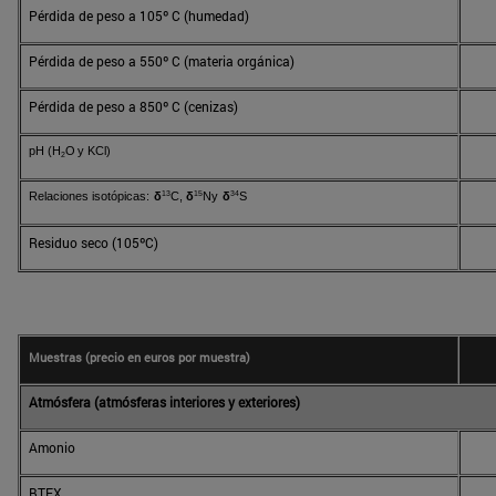
Pérdida de peso a 105º C (humedad)
Pérdida de peso a 550º C (materia orgánica)
Pérdida de peso a 850º C (cenizas)
p
H
(
H
O
y
K
C
l
)
2
13
15
34
R
e
l
ac
i
ones
isotóp
ic
a
s
:
δ
C
,
δ
Ny
δ
S
Residuo seco (105ºC)
Muestras (precio en euros por muestra)
Atmósfera (atmósferas interiores y exteriores)
Amonio
BTEX