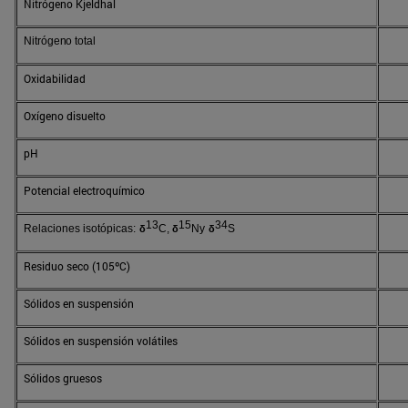
Nitrógeno Kjeldhal
Nitrógeno total
Oxidabilidad
Oxígeno disuelto
pH
Potencial electroquímico
13
15
34
R
e
l
ac
i
ones
isotóp
ic
a
s
:
C
,
Ny
S
δ
δ
δ
Residuo seco (105ºC)
Sólidos en suspensión
Sólidos en suspensión volátiles
Sólidos gruesos