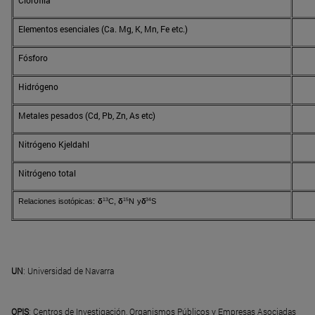
Clorofila
Elementos esenciales (Ca. Mg, K, Mn, Fe etc.)
Fósforo
Hidrógeno
Metales pesados (Cd, Pb, Zn, As etc)
Nitrógeno Kjeldahl
Nitrógeno total
13
15
34
R
e
l
ac
i
ones
isotóp
ic
a
s
:
δ
C
,
δ
N
y
δ
S
UN
: Universidad de Navarra
OPIS
: Centros de Investigación, Organismos Públicos y Empresas Asociadas