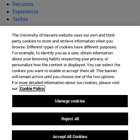
Recursos
Experiencia
Tarifas
Laboratorio Integrado de Calidad
The University of Navarra website uses our own and third-
party cookies to store and retrieve information when you
Ambiental
browse. Different types of cookies have different purposes.
For example, to identify you as a user, obtain information
about your browsing habits respecting your privacy, or
personalize how the content is displayed. You can select the
Facultad de Ciencias
cookies you want to enable or accept them all. This banner
will remain active until you choose one of the two options.
C/ Irunlarrea, 1
For more detailed information about our cookies, please visit
our
Cookie Policy.
Pamplona
31008
Navarra
España
Manage cookies
Reject All
Tel. +34 948 425600 (806232 / 806606)
chusmi@unav.es
Accept All Cookies
© Universidad de Navarra