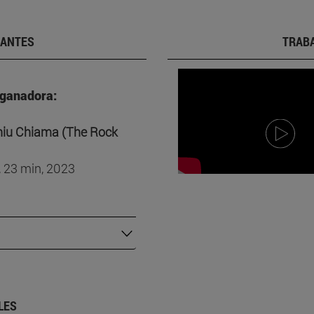
IANTES
TRABA
 ganadora:
hiu Chiama (The Rock
, 23 min, 2023
LES