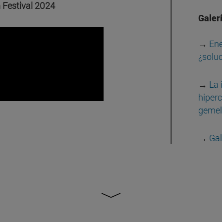
 Festival 2024
Galerí
→
Ene
¿solu
→
La 
hiperc
gemelo
→
Gal