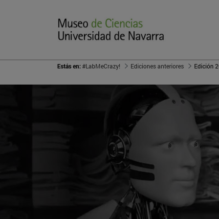
Estás en:
#LabMeCrazy!
Ediciones anteriores
Edición 