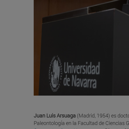
Juan Luis Arsuaga
(Madrid, 1954) es docto
Paleontología en la Facultad de Ciencias G