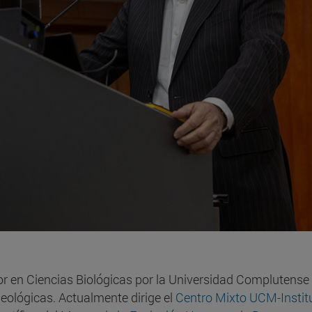
r en Ciencias Biológicas por la Universidad Complutense 
eológicas. Actualmente dirige el
Centro Mixto UCM-Institu