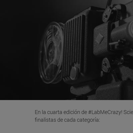
En la cuarta edición de #LabMeCrazy! Scie
finalistas de cada categoría: