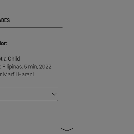
ADES
or:
t a Child
 Filipinas, 5 min, 2022
 Marfil Harani