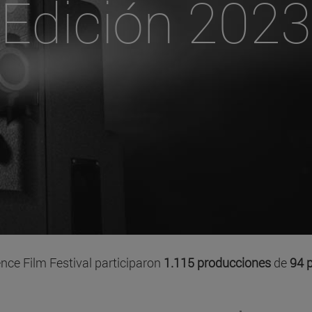
Edición 2023
nce Film Festival participaron
1.115 producciones
de
94 