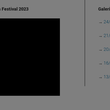
 Festival 2023
Galerí
→
24
→
21
→
20
→
16
→
13