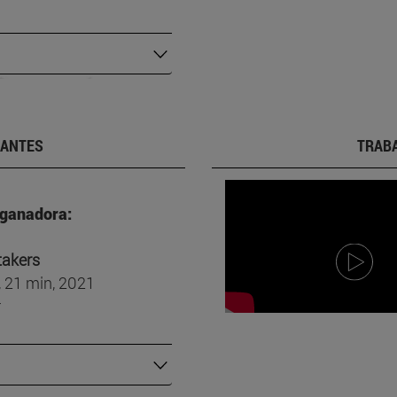
IANTES
TRABA
 ganadora:
takers
, 21 min, 2021
r