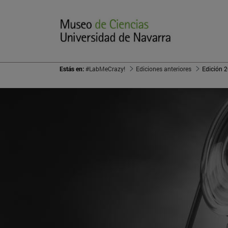
Estás en:
#LabMeCrazy!
Ediciones anteriores
Edición 