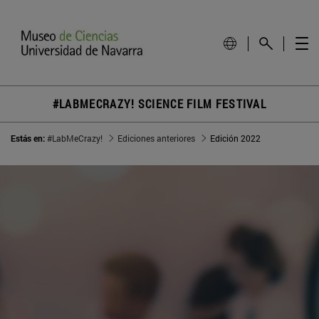
#LABMECRAZY! SCIENCE FILM FESTIVAL
Estás en:
#LabMeCrazy!
Ediciones anteriores
Edición 2022