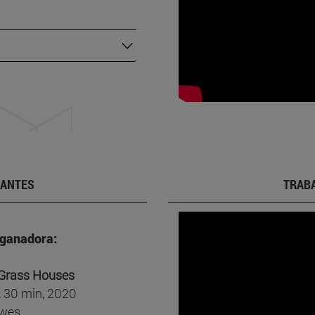
IANTES
TRABA
 ganadora:
 Grass Houses
, 30 min, 2020
awes