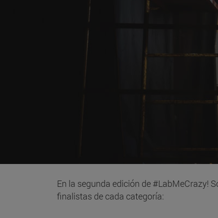
En la segunda edición de #LabMeCrazy! Sc
finalistas de cada categoría: