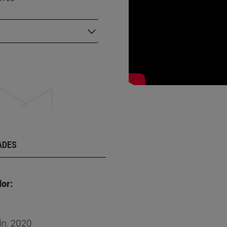
ADES
or:
in. 2020