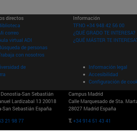
os directos
Información
(abre en nueva ventana)
Biblioteca
TFNO +34 948 42 56 00
(abre en nueva ventana)
Mi correo
¿QUÉ GRADO TE INTERESA?
(abre en nueva ventana)
Aula virtual ADI
¿QUÉ MÁSTER TE INTERESA
(abre en nueva ventana)
Búsqueda de personas
(abre en nueva ventana)
Trabaja con nosotros
versidad de
Información legal
rra
Accesibilidad
Configuración de coo
Donostia-San Sebastián
Campus Madrid
anuel Lardizabal 13 20018
Calle Marquesado de Sta. Marta
a-San Sebastián España
28027 Madrid España
43 21 98 77
T.
+34 914 51 43 41
Nueva York (IESE)
Campus Munich (IESE)