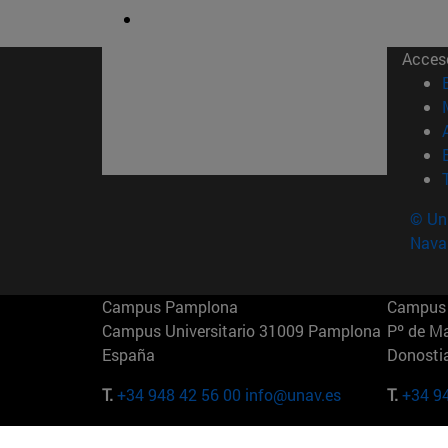
Acces
© Uni
Nava
Campus Pamplona
Campus 
Campus Universitario 31009 Pamplona
Pº de M
España
Donosti
T.
+34 948 42 56 00
info@unav.es
T.
+34 9
Campus Madrid (IESE)
Campus 