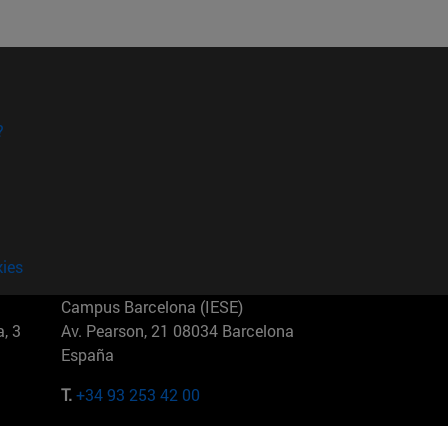
?
kies
Campus Barcelona (IESE)
, 3
Av. Pearson, 21 08034 Barcelona
España
T.
+34 93 253 42 00
Campus Sao Paulo (IESE)