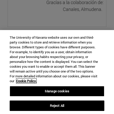
Gracias a la colaboración de:
Canales, Almudena.
The University of Navarra website uses our own and third-
party cookies to store and retrieve information when you
browse. Different types of cookies have different purposes.
Facultad de Enfermería · Escuela de
For example, to identify you as a user, obtain information
about your browsing habits respecting your privacy, or
Arquitectura
personalize how the content is displayed. You can select the
cookies you want to enable or accept them all. This banner
will remain active until you choose one of the two options.
For more detailed information about our cookies, please visit
our
Cookie Policy.
C/ Irunlarrea, 1
Manage cookies
Pamplona
31008
Navarra
España
Reject All