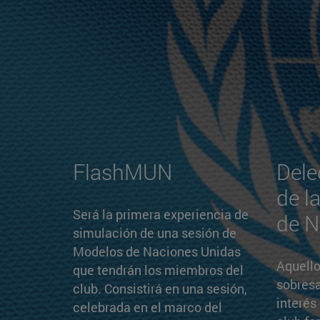
FlashMUN
Dele
de l
Será la primera experiencia de
de N
simulación de una sesión de
Modelos de Naciones Unidas
Aquell
que tendrán los miembros del
sobres
club. Consistirá en una sesión,
interés
celebrada en el marco del