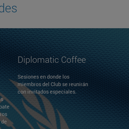
ades
Diplomatic Coffee
Sesiones en donde los
miembros del Club se reunirán
con invitados especiales.
as
bate
ros
 de
.