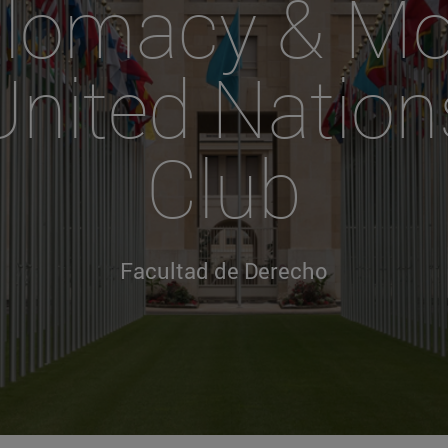
plomacy & Mo
United Nation
Club
Facultad de Derecho