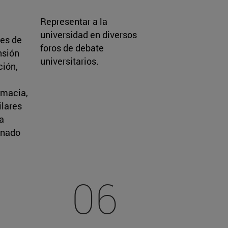
Representar a la
universidad en diversos
es de
foros de debate
nsión
universitarios.
ción,
omacia,
ilares
a
mnado
06