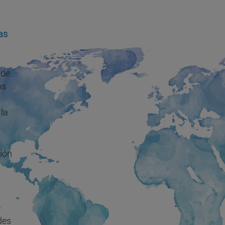
as
 de
os
la
ión
e
des