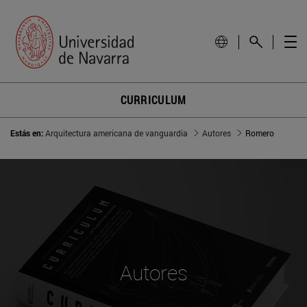
CURRICULUM
Estás en:
Arquitectura americana de vanguardia
Autores
Romero
Autores