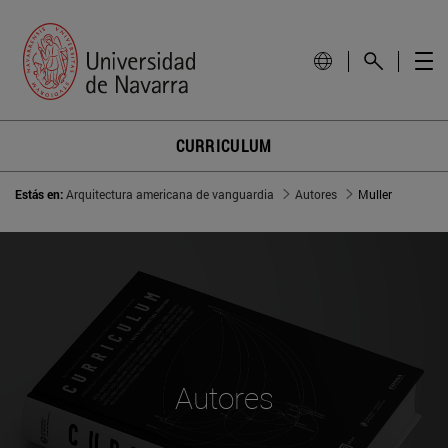
CURRICULUM
Estás en:
Arquitectura americana de vanguardia
Autores
Muller
Autores