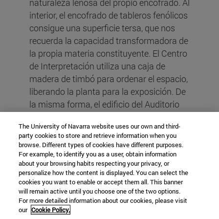
naturaleza leñosa del propio encofrado. Al
interior, el encofrado de tableros fenólicos
consigue una superficie tersa, que nos
recuerda la capacidad transformadora de
la propia materia constituyente. El Centro
de Interpretación utiliza una caja de
madera de timbó para ordenar el espacio,
liberando la planta para la exposición. De
la misma forma, el edificio del Auditorio
se ejecutará con el mismo mecanismo
The University of Navarra website uses our own and third-
proyectual, sobre el cual aparecerá un
party cookies to store and retrieve information when you
pabellón metálico de naturaleza
browse. Different types of cookies have different purposes.
tectónica, desde donde mirar ambas
For example, to identify you as a user, obtain information
about your browsing habits respecting your privacy, or
orillas del Río Paraná como fin del
personalize how the content is displayed. You can select the
recorrido. “La puerta y el umbral” es una
cookies you want to enable or accept them all. This banner
will remain active until you choose one of the two options.
propuesta arquitectónica optimista, que,
For more detailed information about our cookies, please visit
con una clara vocación transformadora,
our
Cookie Policy.
ofrece una relectura de este fantástico