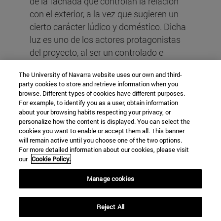
de la fachada que controlan la relación
con el exterior, a la vez que sugieren un
cierto carácter lúdico y doméstico. Dicha
luz es uno de los actores protagonistas
del proyecto, al ser un controlado e
intencionado elemento jerarquizador del
The University of Navarra website uses our own and third-
espacio. Los planos interiores
party cookies to store and retrieve information when you
horizontales son de hormigón visto y los
browse. Different types of cookies have different purposes.
verticales alternan entre superficies
For example, to identify you as a user, obtain information
about your browsing habits respecting your privacy, or
blancas que reflejan la luz, generando
personalize how the content is displayed. You can select the
múltiples rebotes así como
cookies you want to enable or accept them all. This banner
will remain active until you choose one of the two options.
transparencias. La construcción se
For more detailed information about our cookies, please visit
distingue por la monomaterialidad, su
our
Cookie Policy.
robustez y cierto carácter objetual que la
Manage cookies
singulariza.
Reject All