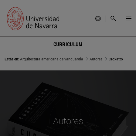
CURRICULUM
Estás en:
Arquitectura americana de vanguardia
Autores
Croxatto
Autores