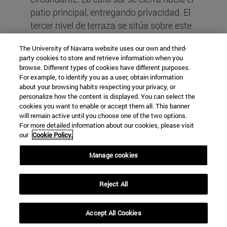
patio principal, entregando privacidad. El
tercer nivel de terraza se sitúa sobre este
volumen, con una vista en 360° que
The University of Navarra website uses our own and third-
busca la conexión con el mar. Una gran
party cookies to store and retrieve information when you
escalera exterior conecta los tres niveles
browse. Different types of cookies have different purposes.
de terraza, permitiendo la vinculación de
For example, to identify you as a user, obtain information
about your browsing habits respecting your privacy, or
estos espacios e incrementando la
personalize how the content is displayed. You can select the
superficie útil del patio. El proyecto se
cookies you want to enable or accept them all. This banner
will remain active until you choose one of the two options.
funde con el terreno a través de incisiones
For more detailed information about our cookies, please visit
y quiebres que conforman ámbitos
our
Cookie Policy.
verdes controlados, potenciando la
Manage cookies
relación entre interior y exterior.
Reject All
Accept All Cookies