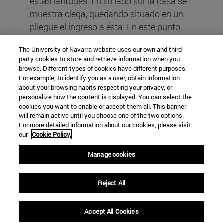
estas latitudes. En su lado sur la casa se
muestra ciega, quedando situado en un
pliegue el ingreso a ésta. En este punto,
una puerta de multilaminado fenólico
The University of Navarra website uses our own and third-
moldeado y una escultura, obra de Mario
party cookies to store and retrieve information when you
Casas, concentran la atención. En su
browse. Different types of cookies have different purposes.
materialización, la vivienda muestra el
For example, to identify you as a user, obtain information
about your browsing habits respecting your privacy, or
uso de una sola sección de perfil
personalize how the content is displayed. You can select the
galvanizado para conformar toda la
cookies you want to enable or accept them all. This banner
will remain active until you choose one of the two options.
estructura, al modo de un gran galpón
For more detailed information about our cookies, please visit
con cubierta metálica, que es completada
our
Cookie Policy.
por muros perimetrales horadados en
Manage cookies
puntos claves.
Reject All
Accept All Cookies