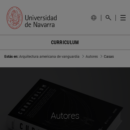
CURRICULUM
Estás en:
Arquitectura americana de vanguardia
Autores
Casas
Autores