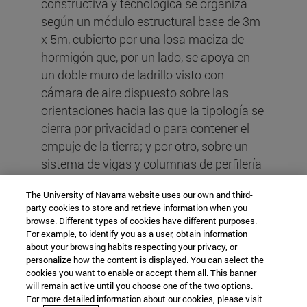
constructiva y tecnológica se organiza
según un módulo estructural base de 3m
x 5m, cubierto por una losa maciza de
hormigón que, por un lado, se apoya en
un doble muro de ladrillo visto con
cámara de aire dispuesto sobre las
orientaciones hacia las que la tipología se
cierra por privacidad o para contener el
empuje de la tierra; y por otro, sobre un
sistema de vigas y columnas de perfilería
metálica dispuesto sobre las
The University of Navarra website uses our own and third-
orientaciones hacia las que la tipología se
party cookies to store and retrieve information when you
abre para establecer relación con el
browse. Different types of cookies have different purposes.
exterior. En síntesis, la obra es el resultado
For example, to identify you as a user, obtain information
about your browsing habits respecting your privacy, or
de la articulación de reflexiones respecto
personalize how the content is displayed. You can select the
al contexto donde se emplaza, a la
cookies you want to enable or accept them all. This banner
will remain active until you choose one of the two options.
interpretación del programa de conjunto y
For more detailed information about our cookies, please visit
vivienda y al empleo eficiente de recursos