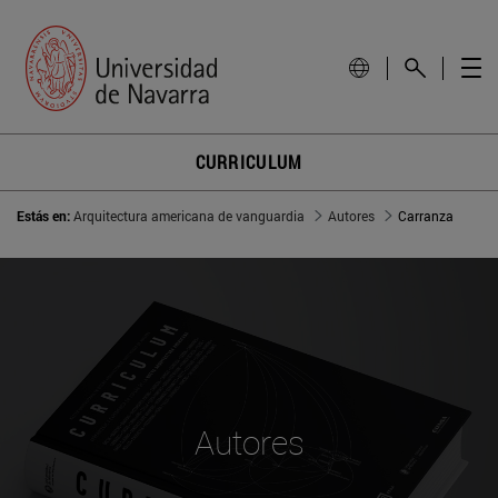
CURRICULUM
Estás en:
Arquitectura americana de vanguardia
Autores
Carranza
Autores