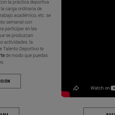
con la práctica deportiva
 la carga ordinaria de
 trabajo académico, etc. se
ento semanal con
 participar en las
 que se produzcan
 actividades: la
e Talento Deportivo te
rte
de modo que puedas
s.
ISIÓN
RAMA
BAS