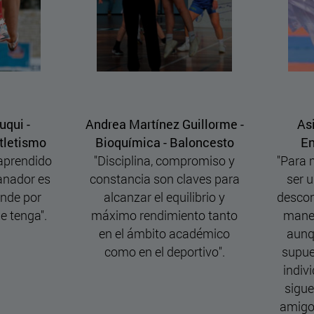
me -
Asier García Luquin -
Clara Lóp
sto
Enfermería - Kárate
Natació
o y
"Para mí el deporte aparte de
"Para mí,
para
ser una herramienta para
pequeña 
y
desconectar, también es otra
rutina, esf
nto
manera de socializar, pues
día dándolo
co
aunque practique Karate,
que me ha 
.
supuestamente un deporte
He aprendid
individual, la gente del club
y compr
siguen siendo los mismos
recompensa
amigos con los que empecé
o 