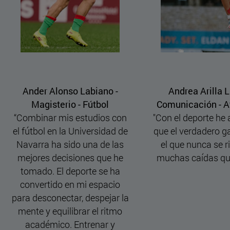
Andrea Arilla Luqui -
Andrea Martínez Guillor
omunicación - Atletismo
Bioquímica - Balonce
on el deporte he aprendido
"Disciplina, compromis
ue el verdadero ganador es
constancia son claves 
el que nunca se rinde por
alcanzar el equilibrio 
uchas caídas que tenga".
máximo rendimiento ta
en el ámbito académi
como en el deportivo"