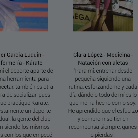
ez - Medicina -
Constança Kendall Lino -
n con aletas
Equitación
 entrenar desde
"Montar a caballo es más
siguiendo una
que un deporte, es una
orzándome y cada
pasión. Una pasión a la que
 todo de mí es lo
hay que dedicarle muchas
hecho como soy.
horas y amor. Trabajar con
o que el esfuerzo
un animal más grande que
omiso tienen
nosotros y que no habla es
 siempre, ganes
algo mágico".
pierdas".