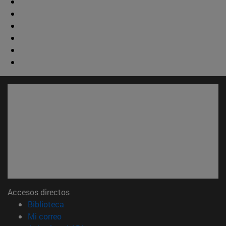
Accesos directos
(abre en nueva ventana)
Biblioteca
(abre en nueva ventana)
Mi correo