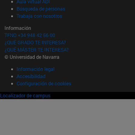
(abre en nueva ventana)
Aula virtual ADI
(abre en nueva ventana)
Búsqueda de personas
(abre en nueva ventana)
Trabaja con nosotros
Información
TFNO +34 948 42 56 00
¿QUÉ GRADO TE INTERESA?
¿QUÉ MÁSTER TE INTERESA?
© Universidad de Navarra
Información legal
Accesibilidad
Configuración de cookies
Localizador de campus