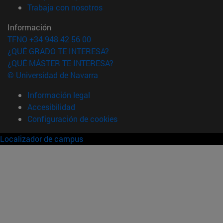
(abre en nueva ventana)
Trabaja con nosotros
Información
TFNO +34 948 42 56 00
¿QUÉ GRADO TE INTERESA?
¿QUÉ MÁSTER TE INTERESA?
© Universidad de Navarra
Información legal
Accesibilidad
Configuración de cookies
Localizador de campus