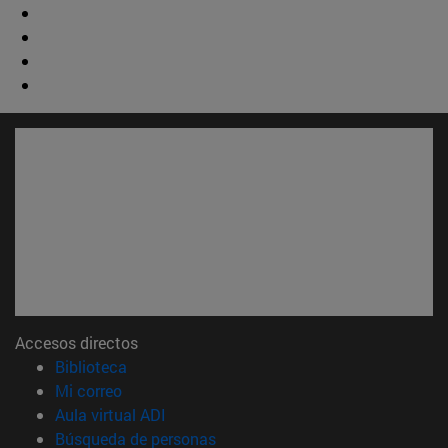
Accesos directos
(abre en nueva ventana)
Biblioteca
(abre en nueva ventana)
Mi correo
(abre en nueva ventana)
Aula virtual ADI
(abre en nueva ventana)
Búsqueda de personas