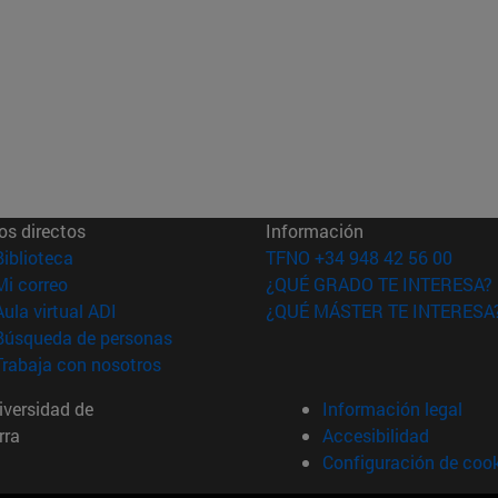
os directos
Información
(abre en nueva ventana)
Biblioteca
TFNO +34 948 42 56 00
(abre en nueva ventana)
Mi correo
¿QUÉ GRADO TE INTERESA?
(abre en nueva ventana)
Aula virtual ADI
¿QUÉ MÁSTER TE INTERESA
(abre en nueva ventana)
Búsqueda de personas
(abre en nueva ventana)
Trabaja con nosotros
versidad de
Información legal
rra
Accesibilidad
Configuración de coo