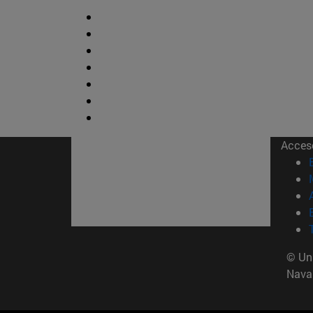
Acces
© Uni
Nava