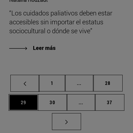
“Los cuidados paliativos deben estar
accesibles sin importar el estatus
sociocultural o dónde se vive”
Leer más
Página
Páginas intermedias Us
Página
1
...
28
Página
Página
Páginas intermedias U
Página
29
30
...
37