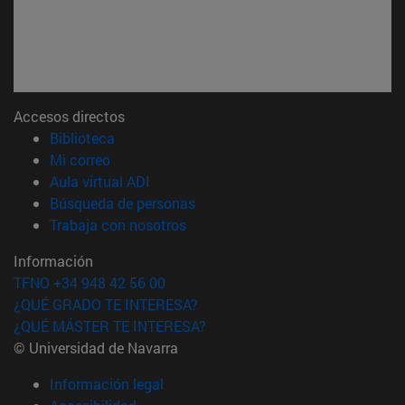
Accesos directos
(abre en nueva ventana)
Biblioteca
(abre en nueva ventana)
Mi correo
(abre en nueva ventana)
Aula virtual ADI
(abre en nueva ventana)
Búsqueda de personas
(abre en nueva ventana)
Trabaja con nosotros
Información
TFNO +34 948 42 56 00
¿QUÉ GRADO TE INTERESA?
¿QUÉ MÁSTER TE INTERESA?
© Universidad de Navarra
Información legal