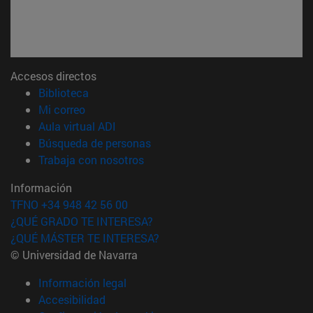
Accesos directos
(abre en nueva ventana)
Biblioteca
(abre en nueva ventana)
Mi correo
(abre en nueva ventana)
Aula virtual ADI
(abre en nueva ventana)
Búsqueda de personas
(abre en nueva ventana)
Trabaja con nosotros
Información
TFNO +34 948 42 56 00
¿QUÉ GRADO TE INTERESA?
¿QUÉ MÁSTER TE INTERESA?
© Universidad de Navarra
Información legal
Accesibilidad