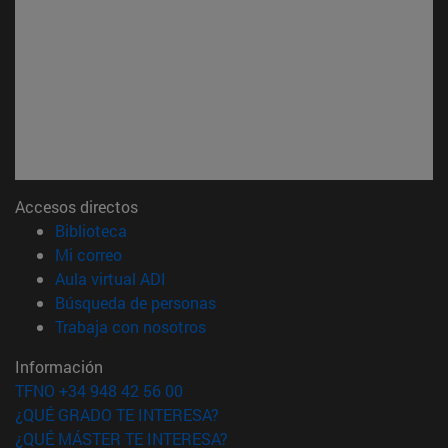
Accesos directos
(abre en nueva ventana)
Biblioteca
(abre en nueva ventana)
Mi correo
(abre en nueva ventana)
Aula virtual ADI
(abre en nueva ventana)
Búsqueda de personas
(abre en nueva ventana)
Trabaja con nosotros
Información
TFNO +34 948 42 56 00
¿QUÉ GRADO TE INTERESA?
¿QUÉ MÁSTER TE INTERESA?