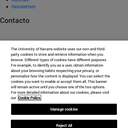
Newsletters
Contacto
FACULTAD DE CIENCIAS ECONÓMICAS Y EMPRESARIALES
The University of Navarra website uses our own and third-
Edificio Ismael Sánchez Bella
party cookies to store and retrieve information when you
Campus Universitario s. / n.
browse. Different types of cookies have different purposes.
For example, to identify you as a user, obtain information
Pamplona
31009
Navarra
about your browsing habits respecting your privacy, or
España
personalize how the content is displayed. You can select the
cookies you want to enable or accept them all. This banner
will remain active until you choose one of the two options.
For more detailed information about our cookies, please visit
Tel. +34 948 42 56 00
our
Cookie Policy.
sececonom@unav.es
Manage cookies
© Universidad de Navarra
Reject All