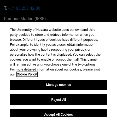
T.
+34 93 253 42 00
Campus Madrid (IESE)
Camino del Cerro Águila 3 28023 Madrid España
The University of Navarra website uses our own and third-
party cookies to store and retrieve information when you
T.
+34 912 11 30 00
browse. Different types of cookies have different purposes.
For example, to identify you as a user, obtain information
Campus Nueva York (IESE)
about your browsing habits respecting your privacy, or
165 W 57th St 10019-2201 Nueva York EE.UU
personalize how the content is displayed. You can select the
cookies you want to enable or accept them all. This banner
T.
+1 646 346 8850
will remain active until you choose one of the two options.
For more detailed information about our cookies, please visit
Campus Munich (IESE)
our
Cookie Policy.
Maria-Theresia-Straße 15 81675 Múnich Alemania
Manage cookies
T.
+49 89 24209790
Campus Sao Paulo (IESE)
Reject All
Rua Martiniano de Carvalho, 573 01321001 Bela Vista Brasil
Accept All Cookies
T.
+55 11 3177-8300