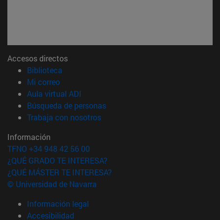
Accesos directos
(abre en nueva ventana)
Biblioteca
(abre en nueva ventana)
Mi correo
(abre en nueva ventana)
Aula virtual ADI
(abre en nueva ventana)
Búsqueda de personas
(abre en nueva ventana)
Trabaja con nosotros
Información
TFNO +34 948 42 56 00
¿QUÉ GRADO TE INTERESA?
¿QUÉ MÁSTER TE INTERESA?
© Universidad de Navarra
Información legal
Accesibilidad