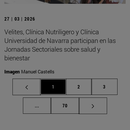
27 | 03 | 2026
Velites, Clínica Nutriligero y Clínica
Universidad de Navarra participan en las
Jornadas Sectoriales sobre salud y
bienestar
Imagen
Manuel Castells
Página
Página
Página
1
2
3
Páginas intermedias Use TAB para despla
Página
...
70