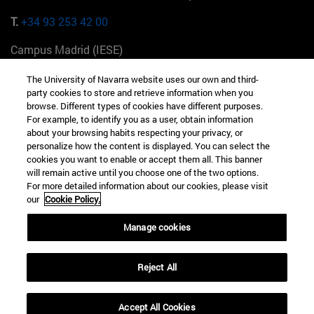
T.
+34 93 253 42 00
Campus Madrid (IESE)
Camino del Cerro Águila 3 28023 Madrid España
The University of Navarra website uses our own and third-
party cookies to store and retrieve information when you
T.
+34 912 11 30 00
browse. Different types of cookies have different purposes.
For example, to identify you as a user, obtain information
Campus Nueva York (IESE)
about your browsing habits respecting your privacy, or
165 W 57th St 10019-2201 Nueva York EE.UU
personalize how the content is displayed. You can select the
cookies you want to enable or accept them all. This banner
T.
+1 646 346 8850
will remain active until you choose one of the two options.
For more detailed information about our cookies, please visit
Campus Munich (IESE)
our
Cookie Policy.
Maria-Theresia-Straße 15 81675 Múnich Alemania
Manage cookies
T.
+49 89 24209790
Campus Sao Paulo (IESE)
Reject All
Rua Martiniano de Carvalho, 573 01321001 Bela Vista Brasil
Accept All Cookies
T.
+55 11 3177-8300