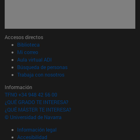
Accesos directos
(abre en nueva ventana)
Biblioteca
(abre en nueva ventana)
Mi correo
(abre en nueva ventana)
Aula virtual ADI
(abre en nueva ventana)
Búsqueda de personas
(abre en nueva ventana)
Trabaja con nosotros
Información
TFNO +34 948 42 56 00
¿QUÉ GRADO TE INTERESA?
¿QUÉ MÁSTER TE INTERESA?
© Universidad de Navarra
Información legal
Accesibilidad