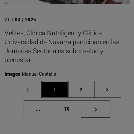
27 | 03 | 2026
Velites, Clínica Nutriligero y Clínica
Universidad de Navarra participan en las
Jornadas Sectoriales sobre salud y
bienestar
Imagen
Manuel Castells
Página
Página
Página
1
2
3
Páginas intermedias Use TAB para despla
Página
...
70