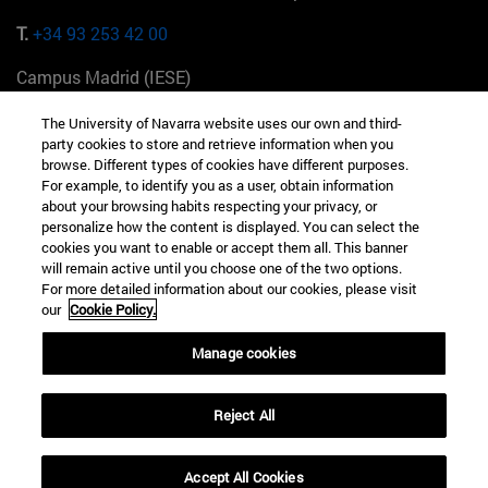
T.
+34 93 253 42 00
Campus Madrid (IESE)
Camino del Cerro Águila 3 28023 Madrid España
The University of Navarra website uses our own and third-
party cookies to store and retrieve information when you
T.
+34 912 11 30 00
browse. Different types of cookies have different purposes.
For example, to identify you as a user, obtain information
Campus Nueva York (IESE)
about your browsing habits respecting your privacy, or
165 W 57th St 10019-2201 Nueva York EE.UU
personalize how the content is displayed. You can select the
cookies you want to enable or accept them all. This banner
T.
+1 646 346 8850
will remain active until you choose one of the two options.
For more detailed information about our cookies, please visit
Campus Munich (IESE)
our
Cookie Policy.
Maria-Theresia-Straße 15 81675 Múnich Alemania
Manage cookies
T.
+49 89 24209790
Campus Sao Paulo (IESE)
Reject All
Rua Martiniano de Carvalho, 573 01321001 Bela Vista Brasil
Accept All Cookies
T.
+55 11 3177-8300