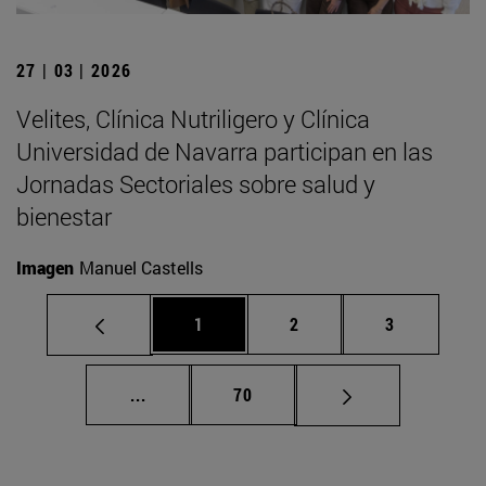
27 | 03 | 2026
Velites, Clínica Nutriligero y Clínica
Universidad de Navarra participan en las
Jornadas Sectoriales sobre salud y
bienestar
Imagen
Manuel Castells
Página
Página
Página
1
2
3
Páginas intermedias Use TAB para despla
Página
...
70