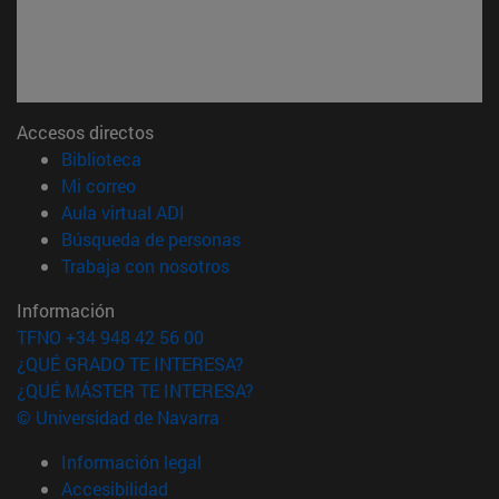
Accesos directos
(abre en nueva ventana)
Biblioteca
(abre en nueva ventana)
Mi correo
(abre en nueva ventana)
Aula virtual ADI
(abre en nueva ventana)
Búsqueda de personas
(abre en nueva ventana)
Trabaja con nosotros
Información
TFNO +34 948 42 56 00
¿QUÉ GRADO TE INTERESA?
¿QUÉ MÁSTER TE INTERESA?
© Universidad de Navarra
Información legal
Accesibilidad