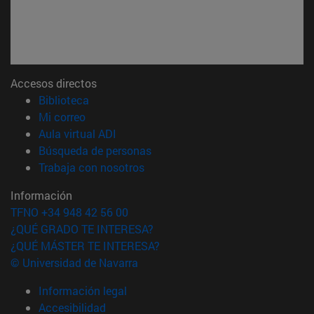
Accesos directos
(abre en nueva ventana)
Biblioteca
(abre en nueva ventana)
Mi correo
(abre en nueva ventana)
Aula virtual ADI
(abre en nueva ventana)
Búsqueda de personas
(abre en nueva ventana)
Trabaja con nosotros
Información
TFNO +34 948 42 56 00
¿QUÉ GRADO TE INTERESA?
¿QUÉ MÁSTER TE INTERESA?
© Universidad de Navarra
Información legal
Accesibilidad