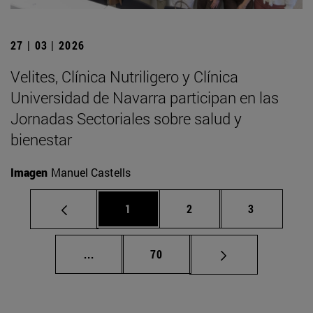
27 | 03 | 2026
Velites, Clínica Nutriligero y Clínica
Universidad de Navarra participan en las
Jornadas Sectoriales sobre salud y
bienestar
Imagen
Manuel Castells
Página
Página
Página
1
2
3
Páginas intermedias Use TAB para despla
Página
...
70