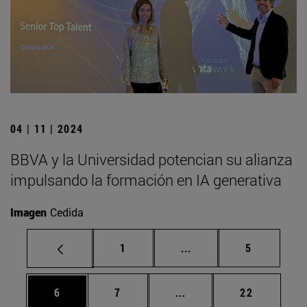
04 | 11 | 2024
BBVA y la Universidad potencian su alianza
impulsando la formación en IA generativa
Imagen
Cedida
Página
Páginas intermedias U
Página
1
...
5
Página
Página
Páginas intermedias Us
Página
6
7
...
22