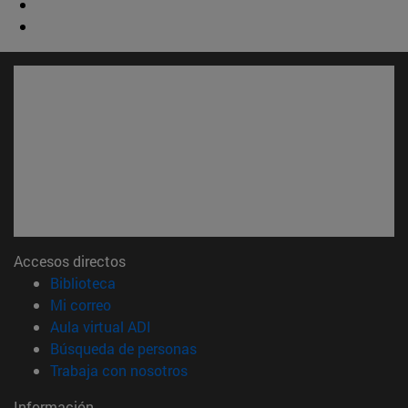
Accesos directos
(abre en nueva ventana)
Biblioteca
(abre en nueva ventana)
Mi correo
(abre en nueva ventana)
Aula virtual ADI
(abre en nueva ventana)
Búsqueda de personas
(abre en nueva ventana)
Trabaja con nosotros
Información