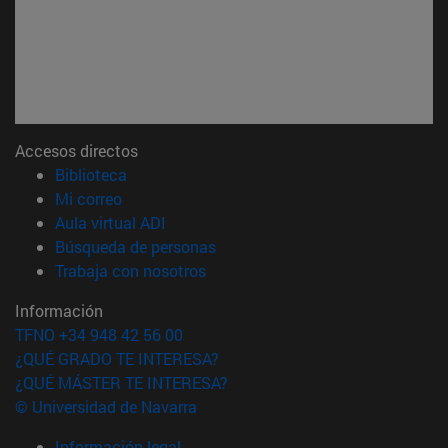
Accesos directos
(abre en nueva ventana)
Biblioteca
(abre en nueva ventana)
Mi correo
(abre en nueva ventana)
Aula virtual ADI
(abre en nueva ventana)
Búsqueda de personas
(abre en nueva ventana)
Trabaja con nosotros
Información
TFNO +34 948 42 56 00
¿QUÉ GRADO TE INTERESA?
¿QUÉ MÁSTER TE INTERESA?
© Universidad de Navarra
Información legal