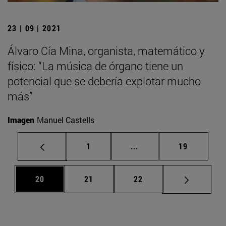
23 | 09 | 2021
Álvaro Cía Mina, organista, matemático y
físico: “La música de órgano tiene un
potencial que se debería explotar mucho
más”
Imagen
Manuel Castells
Página
Páginas intermedias Us
Página
1
...
19
Página
Página
Página
20
21
22