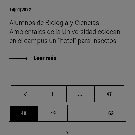
14|01|2022
Alumnos de Biología y Ciencias
Ambientales de la Universidad colocan
en el campus un “hotel” para insectos
Leer más
Página
Páginas intermedias Us
Página
1
...
47
Página
Página
Páginas intermedias U
Página
48
49
...
63