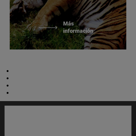
Más
información