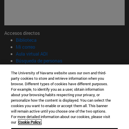
Accesos directos
(abre en nueva ventana)
Biblioteca
(abre en nueva ventana)
Mi correo
(abre en nueva ventana)
Aula virtual ADI
(abre en nueva ventana)
Búsqueda de personas
(abre en nueva ventana)
Trabaja con nosotros
The University of Navarra website uses our own and third-
party cookies to store and retrieve information when you
Información
browse. Different types of cookies have different purposes.
TFNO +34 948 42 56 14
For example, to identify you as a user, obtain information
¿QUÉ GRADO TE INTERESA?
about your browsing habits respecting your privacy, or
¿QUÉ MÁSTER TE INTERESA?
personalize how the content is displayed. You can select the
cookies you want to enable or accept them all. This banner
© Universidad de Navarra
will remain active until you choose one of the two options.
For more detailed information about our cookies, please visit
Información legal
our
Cookie Policy.
Accesibilidad