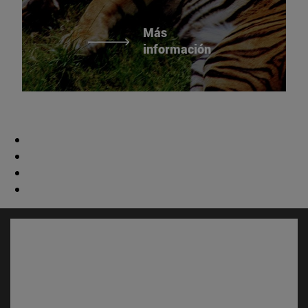
Más
información