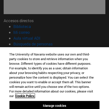
Accesos directos
(abre en nueva ventana)
Biblioteca
(abre en nueva ventana)
Mi correo
(abre en nueva ventana)
Aula virtual ADI
(abre en nueva ventana)
Búsqueda de personas
(abre en nueva ventana)
Trabaja con nosotros
The University of Navarra website uses our own and third-
party cookies to store and retrieve information when you
Información
browse. Different types of cookies have different purposes.
TFNO +34 948 42 56 14
For example, to identify you as a user, obtain information
¿QUÉ GRADO TE INTERESA?
about your browsing habits respecting your privacy, or
¿QUÉ MÁSTER TE INTERESA?
personalize how the content is displayed. You can select the
cookies you want to enable or accept them all. This banner
© Universidad de Navarra
will remain active until you choose one of the two options.
For more detailed information about our cookies, please visit
Información legal
our
Cookie Policy.
Accesibilidad
Configuración de cookies
Manage cookies