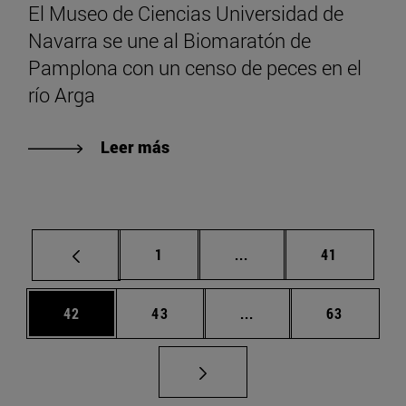
El Museo de Ciencias Universidad de
Navarra se une al Biomaratón de
Pamplona con un censo de peces en el
río Arga
Leer más
Página
Páginas intermedias Us
Página
1
...
41
Página
Página
Páginas intermedias U
Página
42
43
...
63