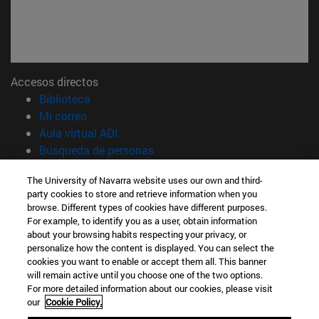
Accesos directos
(abre en nueva ventana)
Biblioteca
(abre en nueva ventana)
Mi correo
(abre en nueva ventana)
Aula virtual ADI
(abre en nueva ventana)
Búsqueda de personas
(abre en nueva ventana)
Trabaja con nosotros
The University of Navarra website uses our own and third-
party cookies to store and retrieve information when you
Información
browse. Different types of cookies have different purposes.
TFNO +34 948 42 56 14
For example, to identify you as a user, obtain information
¿QUÉ GRADO TE INTERESA?
about your browsing habits respecting your privacy, or
¿QUÉ MÁSTER TE INTERESA?
personalize how the content is displayed. You can select the
cookies you want to enable or accept them all. This banner
© Universidad de Navarra
will remain active until you choose one of the two options.
For more detailed information about our cookies, please visit
Información legal
our
Cookie Policy.
Accesibilidad