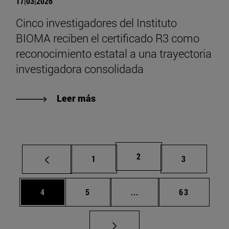
17|03|2026
Cinco investigadores del Instituto
BIOMA reciben el certificado R3 como
reconocimiento estatal a una trayectoria
investigadora consolidada
Leer más
Página
2
Página
Página
1
3
Página
Página
Páginas intermedias Us
Página
4
5
...
63