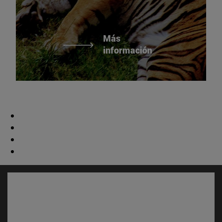
Más
información