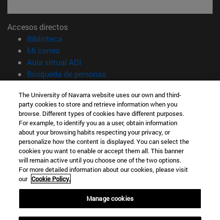
Accesos directos
(abre en nueva ventana)
Biblioteca
(abre en nueva ventana)
Mi correo
(abre en nueva ventana)
Aula virtual ADI
(abre en nueva ventana)
Búsqueda de personas
(abre en nueva ventana)
Trabaja con nosotros
The University of Navarra website uses our own and third-
party cookies to store and retrieve information when you
Información
browse. Different types of cookies have different purposes.
TFNO +34 948 42 56 14
For example, to identify you as a user, obtain information
¿QUÉ GRADO TE INTERESA?
about your browsing habits respecting your privacy, or
¿QUÉ MÁSTER TE INTERESA?
personalize how the content is displayed. You can select the
cookies you want to enable or accept them all. This banner
© Universidad de Navarra
will remain active until you choose one of the two options.
For more detailed information about our cookies, please visit
Información legal
our
Cookie Policy.
Accesibilidad
Configuración de cookies
Manage cookies
Localizador de campus