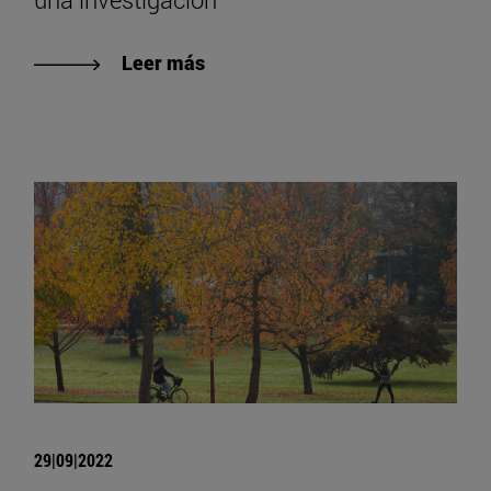
Leer más
29|09|2022