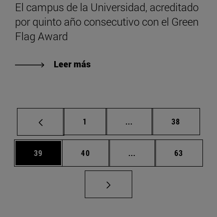
El campus de la Universidad, acreditado
por quinto año consecutivo con el Green
Flag Award
Leer más
Página
Páginas intermedias Us
Página
1
...
38
Página
Página
Páginas intermedias U
Página
39
40
...
63