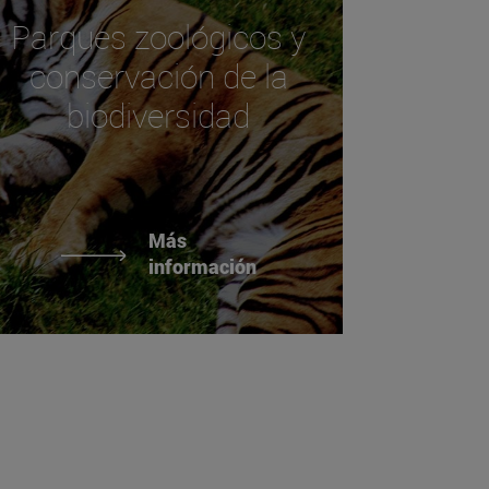
Parques zoológicos y
conservación de la
biodiversidad
Más
información