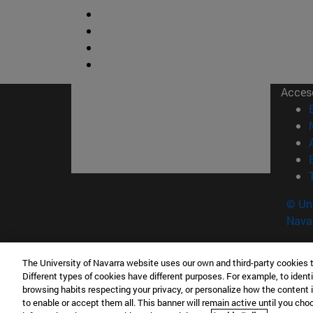
Acces
© Uni
Nava
The University of Navarra website uses our own and third-party cookies 
Instituto de Biodiversidad y Medio Ambiente
Different types of cookies have different purposes. For example, to identi
C/ Irunlarrea, 1 31008 Pamplona España
browsing habits respecting your privacy, or personalize how the content 
to enable or accept them all. This banner will remain active until you ch
T.
+34 948 42 56 00
bioma@unav.es