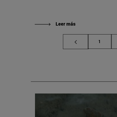
Leer más
Página
1