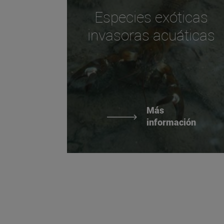
Especies exóticas
invasoras acuáticas
Más
información