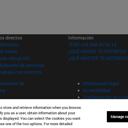
os directos
Información
(abre en nueva ventana)
Biblioteca
TFNO +34 948 42 56 14
(abre en nueva ventana)
Mi correo
¿QUÉ GRADO TE INTERESA?
(abre en nueva ventana)
Aula virtual ADI
¿QUÉ MÁSTER TE INTERESA
(abre en nueva ventana)
Búsqueda de personas
(abre en nueva ventana)
Trabaja con nosotros
versidad de
Información legal
rra
Accesibilidad
Configuración de coo
to store and retrieve information when you browse.
fy you as a user, obtain information about your
Manage c
is displayed. You can select the cookies you want
oose one of the two options. For more detailed