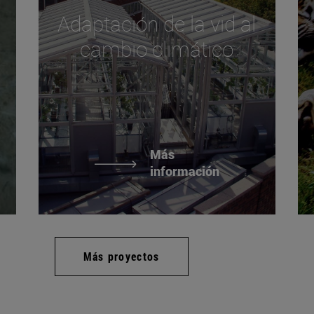
Adaptación de la vid al
cambio climático
Más
información
Más proyectos