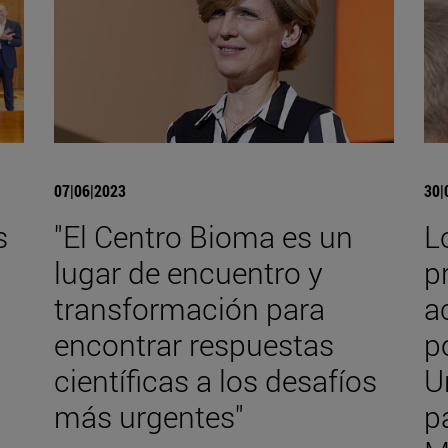
07|06|2023
30|
s
"El Centro Bioma es un
L
lugar de encuentro y
p
transformación para
a
encontrar respuestas
p
científicas a los desafíos
U
más urgentes"
p