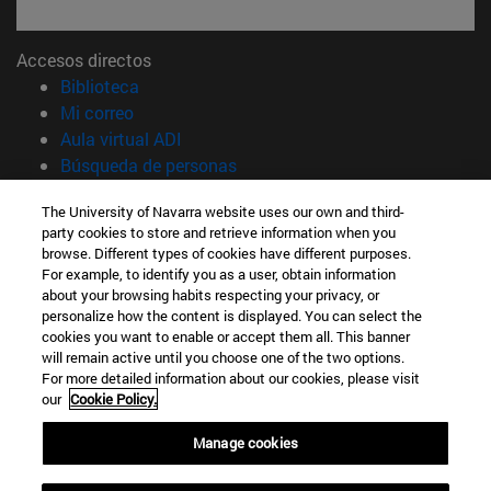
Accesos directos
(abre en nueva ventana)
Biblioteca
(abre en nueva ventana)
Mi correo
(abre en nueva ventana)
Aula virtual ADI
(abre en nueva ventana)
Búsqueda de personas
(abre en nueva ventana)
Trabaja con nosotros
The University of Navarra website uses our own and third-
party cookies to store and retrieve information when you
Información
browse. Different types of cookies have different purposes.
TFNO +34 948 42 56 14
For example, to identify you as a user, obtain information
¿QUÉ GRADO TE INTERESA?
about your browsing habits respecting your privacy, or
¿QUÉ MÁSTER TE INTERESA?
personalize how the content is displayed. You can select the
cookies you want to enable or accept them all. This banner
© Universidad de Navarra
will remain active until you choose one of the two options.
For more detailed information about our cookies, please visit
Información legal
our
Cookie Policy.
Accesibilidad
Configuración de cookies
Manage cookies
Localizador de campus