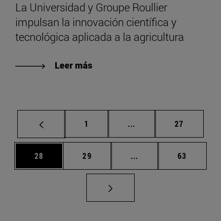
La Universidad y Groupe Roullier
impulsan la innovación científica y
tecnológica aplicada a la agricultura
Leer más
Página
Páginas intermedias Us
Página
1
...
27
Página
Página
Páginas intermedias U
Página
28
29
...
63