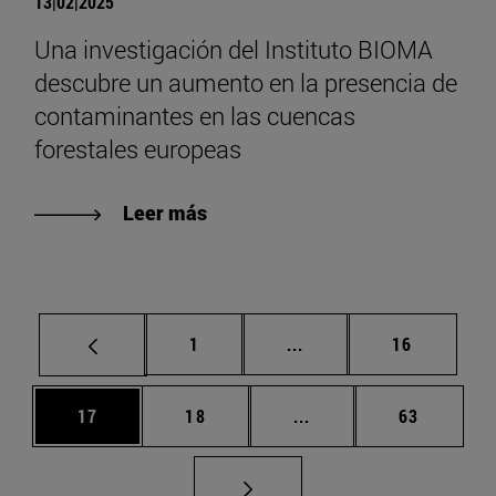
13|02|2025
Una investigación del Instituto BIOMA
descubre un aumento en la presencia de
contaminantes en las cuencas
forestales europeas
Leer más
Página
Páginas intermedias Us
Página
1
...
16
Página
Página
Páginas intermedias U
Página
17
18
...
63