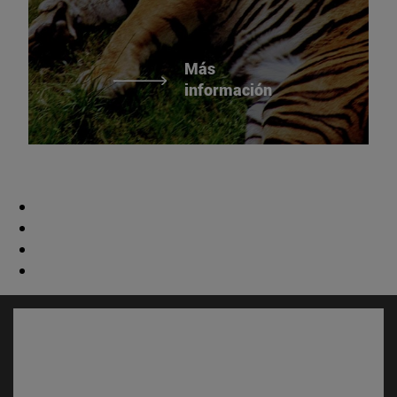
Más
información