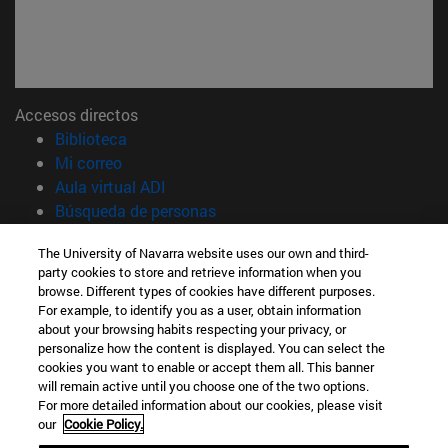
Accesos directos
(abre en nueva ventana)
Biblioteca
(abre en nueva ventana)
Mi correo
(abre en nueva ventana)
Aula virtual ADI
(abre en nueva ventana)
Búsqueda de personas
(abre en nueva ventana)
Trabaja con nosotros
The University of Navarra website uses our own and third-
party cookies to store and retrieve information when you
Información
browse. Different types of cookies have different purposes.
TFNO +34 948 42 56 14
For example, to identify you as a user, obtain information
¿QUÉ GRADO TE INTERESA?
about your browsing habits respecting your privacy, or
¿QUÉ MÁSTER TE INTERESA?
personalize how the content is displayed. You can select the
cookies you want to enable or accept them all. This banner
© Universidad de Navarra
will remain active until you choose one of the two options.
For more detailed information about our cookies, please visit
Información legal
our
Cookie Policy.
Accesibilidad