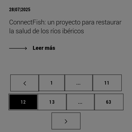
28|07|2025
ConnectFish: un proyecto para restaurar
la salud de los ríos ibéricos
Leer más
Página
Páginas intermedias Us
Página
1
...
11
Página
Página
Páginas intermedias U
Página
12
13
...
63