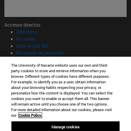
Accesos directos
(abre en nueva ventana)
Biblioteca
(abre en nueva ventana)
Mi correo
(abre en nueva ventana)
Aula virtual ADI
(abre en nueva ventana)
Búsqueda de personas
(abre en nueva ventana)
Trabaja con nosotros
The University of Navarra website uses our own and third-
party cookies to store and retrieve information when you
Información
browse. Different types of cookies have different purposes.
TFNO +34 948 42 56 14
For example, to identify you as a user, obtain information
¿QUÉ GRADO TE INTERESA?
about your browsing habits respecting your privacy, or
¿QUÉ MÁSTER TE INTERESA?
personalize how the content is displayed. You can select the
cookies you want to enable or accept them all. This banner
© Universidad de Navarra
will remain active until you choose one of the two options.
For more detailed information about our cookies, please visit
Información legal
our
Cookie Policy.
Accesibilidad
Configuración de cookies
Manage cookies