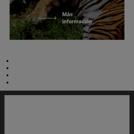
Más
información