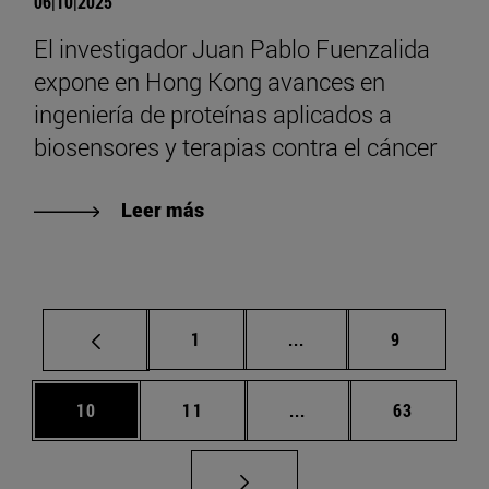
06|10|2025
El investigador Juan Pablo Fuenzalida
expone en Hong Kong avances en
ingeniería de proteínas aplicados a
biosensores y terapias contra el cáncer
Leer más
Página
Páginas intermedias U
Página
1
...
9
Página
Página
Páginas intermedias U
Página
10
11
...
63