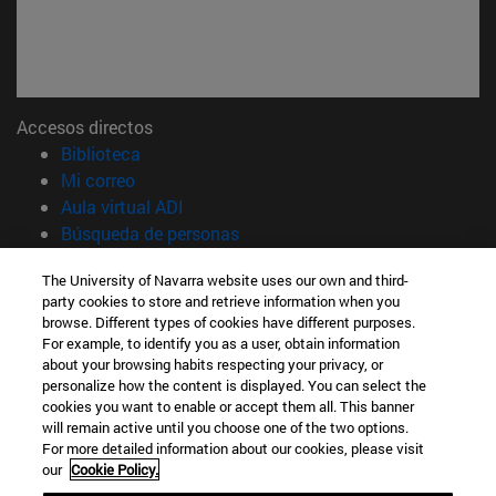
Accesos directos
(abre en nueva ventana)
Biblioteca
(abre en nueva ventana)
Mi correo
(abre en nueva ventana)
Aula virtual ADI
(abre en nueva ventana)
Búsqueda de personas
(abre en nueva ventana)
Trabaja con nosotros
The University of Navarra website uses our own and third-
party cookies to store and retrieve information when you
Información
browse. Different types of cookies have different purposes.
TFNO +34 948 42 56 14
For example, to identify you as a user, obtain information
¿QUÉ GRADO TE INTERESA?
about your browsing habits respecting your privacy, or
¿QUÉ MÁSTER TE INTERESA?
personalize how the content is displayed. You can select the
cookies you want to enable or accept them all. This banner
© Universidad de Navarra
will remain active until you choose one of the two options.
For more detailed information about our cookies, please visit
Información legal
our
Cookie Policy.
Accesibilidad