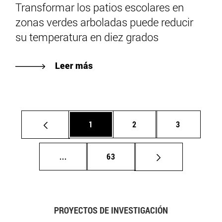
Transformar los patios escolares en
zonas verdes arboladas puede reducir
su temperatura en diez grados
Leer más
Página
Página
Página
1
2
3
Páginas intermedias Use TAB para despla
Página
...
63
PROYECTOS DE INVESTIGACIÓN