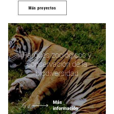
Más proyectos
Parques zoológicos y
conservación de la
biodiversidad
Más
información