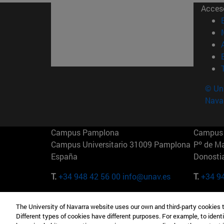
Acces
© Uni
Nava
Campus Pamplona
Campus 
Campus Universitario 31009 Pamplona
Pº de M
España
Donosti
T.
+34 948 42 56 00
info@unav.es
T.
+34 9
Campus Madrid (IESE)
Campus 
The University of Navarra website uses our own and third-party cookies 
Camino del Cerro Águila 3 28023
165 W 5
Different types of cookies have different purposes. For example, to identi
Madrid España
EE.UU