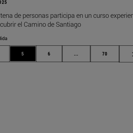
2025
tena de personas participa en un curso experien
cubrir el Camino de Santiago
dida
rmedias Use TAB para desplazarse.
ágina
Página
Página
Páginas intermedias Use
Página
5
6
...
70