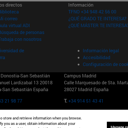
os directos
Información
(abre en nueva ventana)
Biblioteca
TFNO +34 948 42 56 00
(abre en nueva ventana)
Mi correo
¿QUÉ GRADO TE INTERESA?
(abre en nueva ventana)
Aula virtual ADI
¿QUÉ MÁSTER TE INTERESA
(abre en nueva ventana)
Búsqueda de personas
(abre en nueva ventana)
Trabaja con nosotros
versidad de
Información legal
rra
Accesibilidad
Configuración de coo
Donostia-San Sebastián
Campus Madrid
anuel Lardizabal 13 20018
Calle Marquesado de Sta. Marta
a-San Sebastián España
28027 Madrid España
43 21 98 77
T.
+34 914 51 43 41
Nueva York (IESE)
Campus Munich (IESE)
to store and retrieve information when you browse.
7th St 10019-2201 Nueva York
Maria-Theresia-Straße 15 8167
fy you as a user, obtain information about your
Múnich Alemania
Manage c