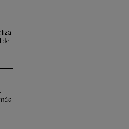
aliza
l de
a
 más