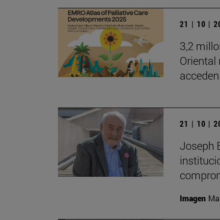
21 | 10 | 
3,2 mill
Oriental
acceden 
21 | 10 | 
Joseph E.
instituc
comprom
Imagen
Man