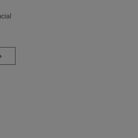
cial
 TAB para desplazarse.