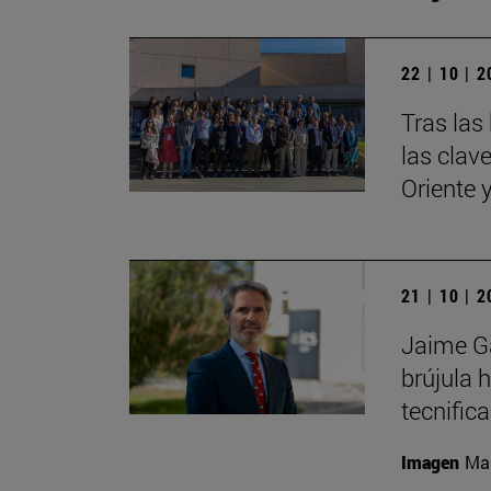
22 | 10 | 
Tras las
las clav
Oriente 
21 | 10 | 
Jaime Ga
brújula
tecnific
Imagen
Man