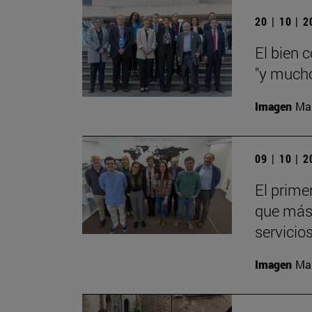
20 | 10 | 
El bien 
"y mucho
Imagen
Man
09 | 10 | 
El prime
que más 
servicio
Imagen
Man