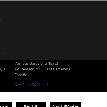
?
kies
Campus Barcelona (IESE)
, 3
Av. Pearson, 21 08034 Barcelona
España
T.
+34 93 253 42 00
Campus Sao Paulo (IESE)
5
Rua Martiniano de Carvalho, 573
01321001 Bela Vista Brasil
ookies
Reject All
Accept All Cookies