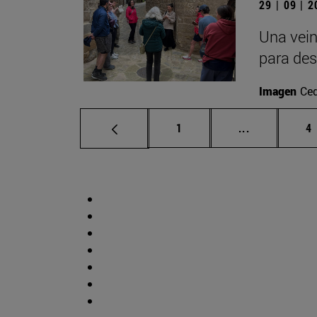
29 | 09 | 
Una vein
para des
Imagen
Ce
Página
Páginas inte
P
1
...
4