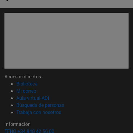
Accesos directos
(abre en nueva ventana)
Biblioteca
(abre en nueva ventana)
Mi correo
(abre en nueva ventana)
Aula virtual ADI
(abre en nueva ventana)
Búsqueda de personas
(abre en nueva ventana)
Trabaja con nosotros
Información
TFNO +34 948 42 56 00