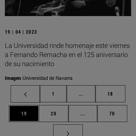
19 | 04 | 2023
La Universidad rinde homenaje este viernes
a Fernando Remacha en el 125 aniversario
de su nacimiento
Imagen
Universidad de Navarra
Página
Páginas intermedias Us
Página
1
...
18
Página
Página
Páginas intermedias U
Página
19
20
...
70